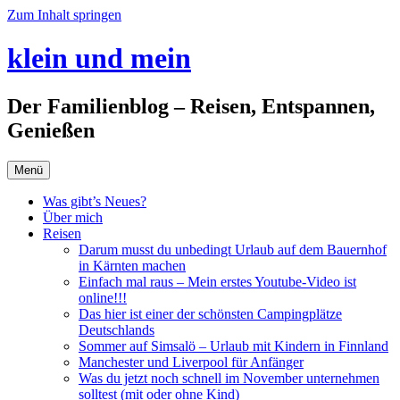
Zum Inhalt springen
klein und mein
Der Familienblog – Reisen, Entspannen,
Genießen
Menü
Was gibt’s Neues?
Über mich
Reisen
Darum musst du unbedingt Urlaub auf dem Bauernhof
in Kärnten machen
Einfach mal raus – Mein erstes Youtube-Video ist
online!!!
Das hier ist einer der schönsten Campingplätze
Deutschlands
Sommer auf Simsalö – Urlaub mit Kindern in Finnland
Manchester und Liverpool für Anfänger
Was du jetzt noch schnell im November unternehmen
solltest (mit oder ohne Kind)