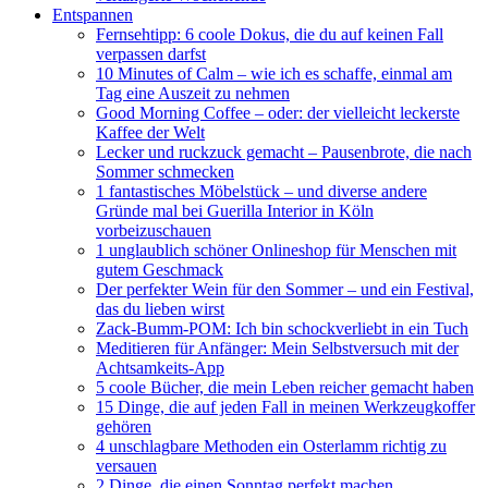
Entspannen
Fernsehtipp: 6 coole Dokus, die du auf keinen Fall
verpassen darfst
10 Minutes of Calm – wie ich es schaffe, einmal am
Tag eine Auszeit zu nehmen
Good Morning Coffee – oder: der vielleicht leckerste
Kaffee der Welt
Lecker und ruckzuck gemacht – Pausenbrote, die nach
Sommer schmecken
1 fantastisches Möbelstück – und diverse andere
Gründe mal bei Guerilla Interior in Köln
vorbeizuschauen
1 unglaublich schöner Onlineshop für Menschen mit
gutem Geschmack
Der perfekter Wein für den Sommer – und ein Festival,
das du lieben wirst
Zack-Bumm-POM: Ich bin schockverliebt in ein Tuch
Meditieren für Anfänger: Mein Selbstversuch mit der
Achtsamkeits-App
5 coole Bücher, die mein Leben reicher gemacht haben
15 Dinge, die auf jeden Fall in meinen Werkzeugkoffer
gehören
4 unschlagbare Methoden ein Osterlamm richtig zu
versauen
2 Dinge, die einen Sonntag perfekt machen