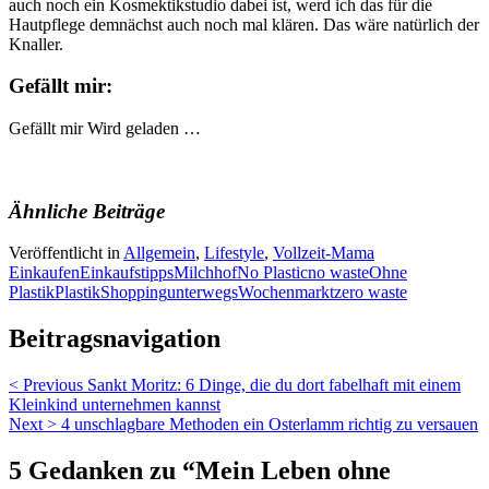
auch noch ein Kosmektikstudio dabei ist, werd ich das für die
Hautpflege demnächst auch noch mal klären. Das wäre natürlich der
Knaller.
Gefällt mir:
Gefällt mir
Wird geladen …
Ähnliche Beiträge
Veröffentlicht in
Allgemein
,
Lifestyle
,
Vollzeit-Mama
Einkaufen
Einkaufstipps
Milchhof
No Plastic
no waste
Ohne
Plastik
Plastik
Shopping
unterwegs
Wochenmarkt
zero waste
Beitragsnavigation
< Previous
Sankt Moritz: 6 Dinge, die du dort fabelhaft mit einem
Kleinkind unternehmen kannst
Next >
4 unschlagbare Methoden ein Osterlamm richtig zu versauen
5 Gedanken zu “
Mein Leben ohne