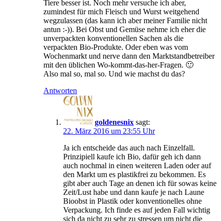
Tiere besser ist. Noch mehr versuche ich aber,
zumindest für mich Fleisch und Wurst weitgehend
wegzulassen (das kann ich aber meiner Familie nicht
antun :-)). Bei Obst und Gemüse nehme ich eher die
unverpackten konventionellen Sachen als die
verpackten Bio-Produkte. Oder eben was vom
Wochenmarkt und nerve dann den Marktstandbetreiber
mit den üblichen Wo-kommt-das-her-Fragen. 🙂
Also mal so, mal so. Und wie machst du das?
Antworten
goldenesnix
sagt:
22. März 2016 um 23:55 Uhr
Ja ich entscheide das auch nach Einzelfall.
Prinzipiell kaufe ich Bio, dafür geh ich dann
auch nochmal in einen weiteren Laden oder auf
den Markt um es plastikfrei zu bekommen. Es
gibt aber auch Tage an denen ich für sowas keine
Zeit/Lust habe und dann kaufe je nach Laune
Bioobst in Plastik oder konventionelles ohne
Verpackung. Ich finde es auf jeden Fall wichtig
sich da nicht zu sehr zu stressen um nicht die