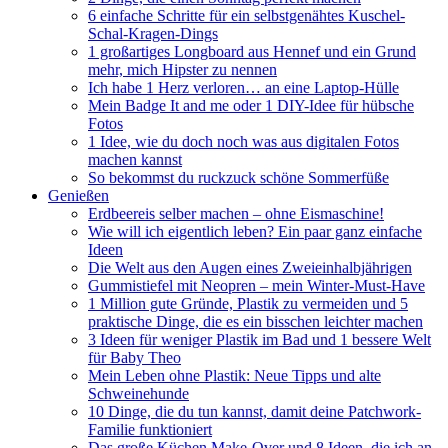
6 einfache Schritte für ein selbstgenähtes Kuschel-
Schal-Kragen-Dings
1 großartiges Longboard aus Hennef und ein Grund
mehr, mich Hipster zu nennen
Ich habe 1 Herz verloren… an eine Laptop-Hülle
Mein Badge It and me oder 1 DIY-Idee für hübsche
Fotos
1 Idee, wie du doch noch was aus digitalen Fotos
machen kannst
So bekommst du ruckzuck schöne Sommerfüße
Genießen
Erdbeereis selber machen – ohne Eismaschine!
Wie will ich eigentlich leben? Ein paar ganz einfache
Ideen
Die Welt aus den Augen eines Zweieinhalbjährigen
Gummistiefel mit Neopren – mein Winter-Must-Have
1 Million gute Gründe, Plastik zu vermeiden und 5
praktische Dinge, die es ein bisschen leichter machen
3 Ideen für weniger Plastik im Bad und 1 bessere Welt
für Baby Theo
Mein Leben ohne Plastik: Neue Tipps und alte
Schweinehunde
10 Dinge, die du tun kannst, damit deine Patchwork-
Familie funktioniert
Das große Küchen Make-Over und 8 Ideen, die ich an