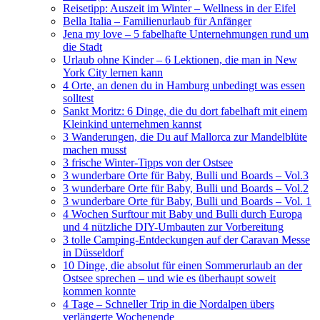
Reisetipp: Auszeit im Winter – Wellness in der Eifel
Bella Italia – Familienurlaub für Anfänger
Jena my love – 5 fabelhafte Unternehmungen rund um
die Stadt
Urlaub ohne Kinder – 6 Lektionen, die man in New
York City lernen kann
4 Orte, an denen du in Hamburg unbedingt was essen
solltest
Sankt Moritz: 6 Dinge, die du dort fabelhaft mit einem
Kleinkind unternehmen kannst
3 Wanderungen, die Du auf Mallorca zur Mandelblüte
machen musst
3 frische Winter-Tipps von der Ostsee
3 wunderbare Orte für Baby, Bulli und Boards – Vol.3
3 wunderbare Orte für Baby, Bulli und Boards – Vol.2
3 wunderbare Orte für Baby, Bulli und Boards – Vol. 1
4 Wochen Surftour mit Baby und Bulli durch Europa
und 4 nützliche DIY-Umbauten zur Vorbereitung
3 tolle Camping-Entdeckungen auf der Caravan Messe
in Düsseldorf
10 Dinge, die absolut für einen Sommerurlaub an der
Ostsee sprechen – und wie es überhaupt soweit
kommen konnte
4 Tage – Schneller Trip in die Nordalpen übers
verlängerte Wochenende