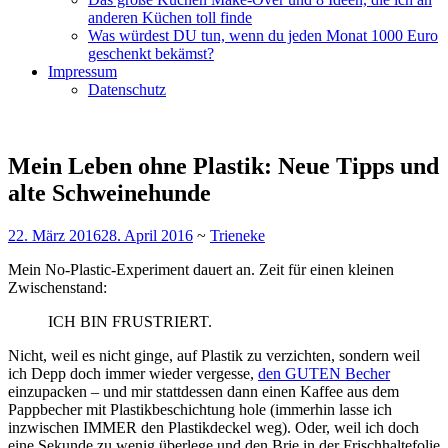
anderen Küchen toll finde
Was würdest DU tun, wenn du jeden Monat 1000 Euro
geschenkt bekämst?
Impressum
Datenschutz
Mein Leben ohne Plastik: Neue Tipps und
alte Schweinehunde
22. März 2016
28. April 2016
~
Trieneke
Mein No-Plastic-Experiment dauert an. Zeit für einen kleinen
Zwischenstand:
ICH BIN FRUSTRIERT.
Nicht, weil es nicht ginge, auf Plastik zu verzichten, sondern weil
ich Depp doch immer wieder vergesse,
den GUTEN Becher
einzupacken – und mir stattdessen dann einen Kaffee aus dem
Pappbecher mit Plastikbeschichtung hole (immerhin lasse ich
inzwischen IMMER den Plastikdeckel weg). Oder, weil ich doch
eine Sekunde zu wenig überlege und den Brie in der Frischhaltefolie