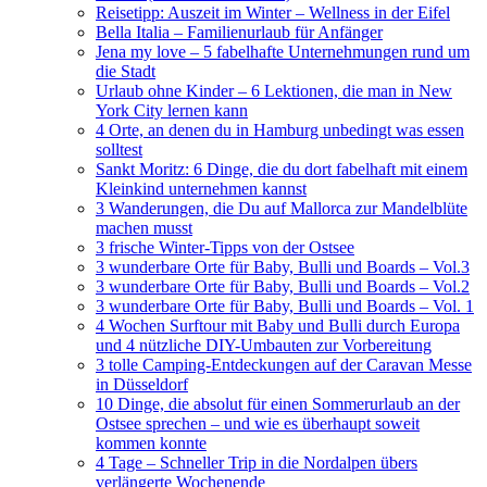
Reisetipp: Auszeit im Winter – Wellness in der Eifel
Bella Italia – Familienurlaub für Anfänger
Jena my love – 5 fabelhafte Unternehmungen rund um
die Stadt
Urlaub ohne Kinder – 6 Lektionen, die man in New
York City lernen kann
4 Orte, an denen du in Hamburg unbedingt was essen
solltest
Sankt Moritz: 6 Dinge, die du dort fabelhaft mit einem
Kleinkind unternehmen kannst
3 Wanderungen, die Du auf Mallorca zur Mandelblüte
machen musst
3 frische Winter-Tipps von der Ostsee
3 wunderbare Orte für Baby, Bulli und Boards – Vol.3
3 wunderbare Orte für Baby, Bulli und Boards – Vol.2
3 wunderbare Orte für Baby, Bulli und Boards – Vol. 1
4 Wochen Surftour mit Baby und Bulli durch Europa
und 4 nützliche DIY-Umbauten zur Vorbereitung
3 tolle Camping-Entdeckungen auf der Caravan Messe
in Düsseldorf
10 Dinge, die absolut für einen Sommerurlaub an der
Ostsee sprechen – und wie es überhaupt soweit
kommen konnte
4 Tage – Schneller Trip in die Nordalpen übers
verlängerte Wochenende