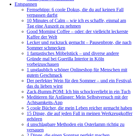
Entspannen
Fernsehtipp: 6 coole Dokus, die du auf keinen Fall
verpassen darfst
10 Minutes of Calm – wie ich es schaffe, einmal am
Tag eine Auszeit zu nehmen
Good Morning Coffee – oder: der vielleicht leckerste
Kaffee der Welt
Lecker und ruckzuck gemacht – Pausenbrote, die nach
Sommer schmecken
1 fantastisches Möbelstück – und diverse andere
Gründe mal bei Guerilla Interior in Köln
vorbeizuschauen
1 unglaublich schöner Onlineshop für Menschen mit
gutem Geschmack
Der perfekter Wein für den Sommer – und ein Festival,
das du lieben wirst
Zack-Bumm-POM: Ich bin schockverliebt in ein Tuch
Meditieren für Anfänger: Mein Selbstversuch mit der
Achtsamkeits-App
5 coole Bücher, die mein Leben reicher gemacht haben
15 Dinge, die auf jeden Fall in meinen Werkzeugkoffer
gehören
4 unschlagbare Methoden ein Osterlamm richtig zu
versauen
2 Dinge, die einen Sonntag perfekt machen