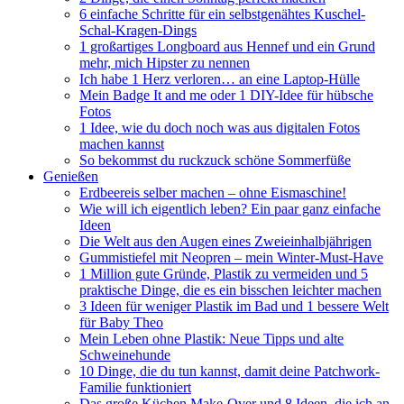
6 einfache Schritte für ein selbstgenähtes Kuschel-
Schal-Kragen-Dings
1 großartiges Longboard aus Hennef und ein Grund
mehr, mich Hipster zu nennen
Ich habe 1 Herz verloren… an eine Laptop-Hülle
Mein Badge It and me oder 1 DIY-Idee für hübsche
Fotos
1 Idee, wie du doch noch was aus digitalen Fotos
machen kannst
So bekommst du ruckzuck schöne Sommerfüße
Genießen
Erdbeereis selber machen – ohne Eismaschine!
Wie will ich eigentlich leben? Ein paar ganz einfache
Ideen
Die Welt aus den Augen eines Zweieinhalbjährigen
Gummistiefel mit Neopren – mein Winter-Must-Have
1 Million gute Gründe, Plastik zu vermeiden und 5
praktische Dinge, die es ein bisschen leichter machen
3 Ideen für weniger Plastik im Bad und 1 bessere Welt
für Baby Theo
Mein Leben ohne Plastik: Neue Tipps und alte
Schweinehunde
10 Dinge, die du tun kannst, damit deine Patchwork-
Familie funktioniert
Das große Küchen Make-Over und 8 Ideen, die ich an