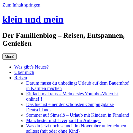
Zum Inhalt springen
klein und mein
Der Familienblog – Reisen, Entspannen,
Genießen
Menü
Was gibt’s Neues?
Über mich
Reisen
Darum musst du unbedingt Urlaub auf dem Bauernhof
in Kärnten machen
Einfach mal raus – Mein erstes Youtube-Video ist
online!!!
Das hier ist einer der schönsten Campingplätze
Deutschlands
Sommer auf Simsalö – Urlaub mit Kindern in Finnland
Manchester und Liverpool für Anfänger
Was du jetzt noch schnell im November unternehmen
solltest (mit oder ohne Kind)