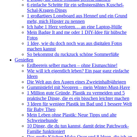
6 einfache Schritte für ein selbstgenähtes Kuschel-
Schal-Kragen-Dings
1 großartiges Longboard aus Hennef und ein Grund
mehr, mich Hipster zu nennen
Ich habe 1 Herz verloren… an eine Laptop-Hülle
Mein Badge It and me oder 1 DIY-Idee für hübsche
Fotos
1 Idee, wie du doch noch was aus digitalen Fotos
machen kannst
So bekommst du ruckzuck schöne Sommerfüße
Genießen
Erdbeereis selber machen – ohne Eismaschine!
Wie will ich eigentlich leben? Ein paar ganz einfache
Ideen
Die Welt aus den Augen eines Zweieinhalbjährigen
Gummistiefel mit Neopren – mein Winter-Must-Have
1 Million gute Gründe, Plastik zu vermeiden und 5
praktische Dinge, die es ein bisschen leichter machen
3 Ideen für weniger Plastik im Bad und 1 bessere Welt
für Baby Theo
Mein Leben ohne Plastik: Neue Tipps und alte
Schweinehunde
10 Dinge, die du tun kannst, damit deine Patchwork-
Familie funktioniert
Das große Küchen Make-Over und 8 Ideen, die ich an