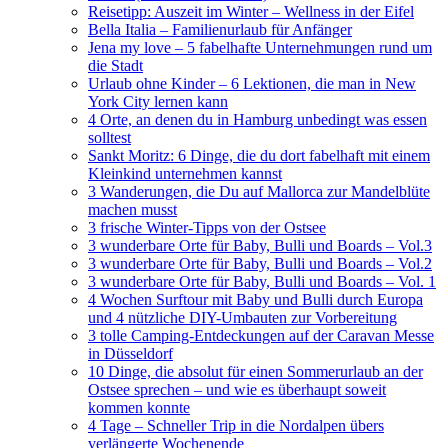
Reisetipp: Auszeit im Winter – Wellness in der Eifel
Bella Italia – Familienurlaub für Anfänger
Jena my love – 5 fabelhafte Unternehmungen rund um
die Stadt
Urlaub ohne Kinder – 6 Lektionen, die man in New
York City lernen kann
4 Orte, an denen du in Hamburg unbedingt was essen
solltest
Sankt Moritz: 6 Dinge, die du dort fabelhaft mit einem
Kleinkind unternehmen kannst
3 Wanderungen, die Du auf Mallorca zur Mandelblüte
machen musst
3 frische Winter-Tipps von der Ostsee
3 wunderbare Orte für Baby, Bulli und Boards – Vol.3
3 wunderbare Orte für Baby, Bulli und Boards – Vol.2
3 wunderbare Orte für Baby, Bulli und Boards – Vol. 1
4 Wochen Surftour mit Baby und Bulli durch Europa
und 4 nützliche DIY-Umbauten zur Vorbereitung
3 tolle Camping-Entdeckungen auf der Caravan Messe
in Düsseldorf
10 Dinge, die absolut für einen Sommerurlaub an der
Ostsee sprechen – und wie es überhaupt soweit
kommen konnte
4 Tage – Schneller Trip in die Nordalpen übers
verlängerte Wochenende