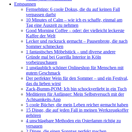
Entspannen
Fernsehtipp: 6 coole Dokus, die du auf keinen Fall
verpassen darfst
10 Minutes of Calm – wie ich es schaffe, einmal am
Tag eine Auszeit zu nehmen
Good Morning Coffee – oder: der vielleicht leckerste
Kaffee der Welt
Lecker und ruckzuck gemacht – Pausenbrote, die nach
Sommer schmecken
1 fantastisches Möbelstück – und diverse andere
Gründe mal bei Guerilla Interior in Köln
vorbeizuschauen
1 unglaublich schöner Onlineshop für Menschen mit
gutem Geschmack
Der perfekter Wein für den Sommer – und ein Festival,
das du lieben wirst
Zack-Bumm-POM: Ich bin schockverliebt in ein Tuch
Meditieren für Anfänger: Mein Selbstversuch mit der
Achtsamkeits-App
5 coole Bücher, die mein Leben reicher gemacht haben
15 Dinge, die auf jeden Fall in meinen Werkzeugkoffer
gehören
4 unschlagbare Methoden ein Osterlamm richtig zu
versauen
2 Dinge, die einen Sonntag perfekt machen