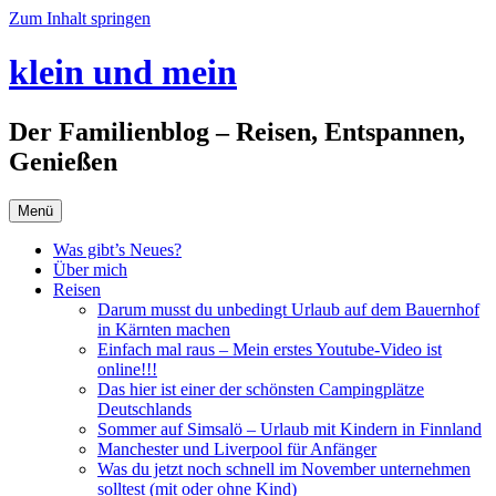
Zum Inhalt springen
klein und mein
Der Familienblog – Reisen, Entspannen,
Genießen
Menü
Was gibt’s Neues?
Über mich
Reisen
Darum musst du unbedingt Urlaub auf dem Bauernhof
in Kärnten machen
Einfach mal raus – Mein erstes Youtube-Video ist
online!!!
Das hier ist einer der schönsten Campingplätze
Deutschlands
Sommer auf Simsalö – Urlaub mit Kindern in Finnland
Manchester und Liverpool für Anfänger
Was du jetzt noch schnell im November unternehmen
solltest (mit oder ohne Kind)