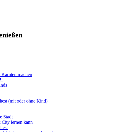
enießen
n Kärnten machen
!!
ands
test (mit oder ohne Kind)
e Stadt
 City lernen kann
test