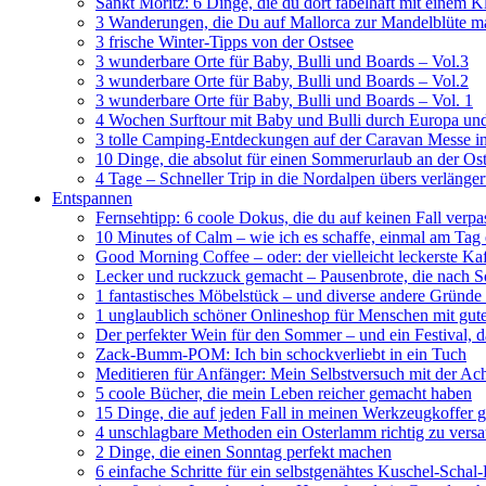
Sankt Moritz: 6 Dinge, die du dort fabelhaft mit einem 
3 Wanderungen, die Du auf Mallorca zur Mandelblüte m
3 frische Winter-Tipps von der Ostsee
3 wunderbare Orte für Baby, Bulli und Boards – Vol.3
3 wunderbare Orte für Baby, Bulli und Boards – Vol.2
3 wunderbare Orte für Baby, Bulli und Boards – Vol. 1
4 Wochen Surftour mit Baby und Bulli durch Europa un
3 tolle Camping-Entdeckungen auf der Caravan Messe i
10 Dinge, die absolut für einen Sommerurlaub an der O
4 Tage – Schneller Trip in die Nordalpen übers verläng
Entspannen
Fernsehtipp: 6 coole Dokus, die du auf keinen Fall verpa
10 Minutes of Calm – wie ich es schaffe, einmal am Tag
Good Morning Coffee – oder: der vielleicht leckerste Ka
Lecker und ruckzuck gemacht – Pausenbrote, die nach
1 fantastisches Möbelstück – und diverse andere Gründe 
1 unglaublich schöner Onlineshop für Menschen mit g
Der perfekter Wein für den Sommer – und ein Festival, da
Zack-Bumm-POM: Ich bin schockverliebt in ein Tuch
Meditieren für Anfänger: Mein Selbstversuch mit der A
5 coole Bücher, die mein Leben reicher gemacht haben
15 Dinge, die auf jeden Fall in meinen Werkzeugkoffer 
4 unschlagbare Methoden ein Osterlamm richtig zu vers
2 Dinge, die einen Sonntag perfekt machen
6 einfache Schritte für ein selbstgenähtes Kuschel-Scha