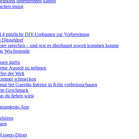
Kleinkind unternehmen kannst
achen musst
d 4 nützliche DIY-Umbauten zur Vorbereitung
n Düsseldorf
stsee sprechen – und wie es überhaupt soweit kommen konnte
erte Wochenende
ssen darfst
 eine Auszeit zu nehmen
ffee der Welt
 Sommer schmecken
mal bei Guerilla Interior in Köln vorbeizuschauen
utem Geschmack
s du lieben wirst
chtsamkeits-App
gehören
auen
l-Kragen-Dings