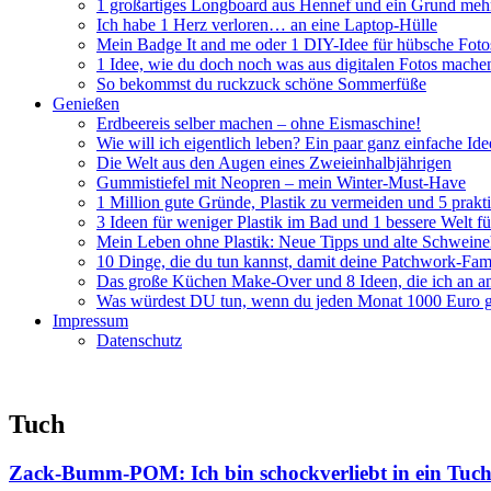
1 großartiges Longboard aus Hennef und ein Grund mehr
Ich habe 1 Herz verloren… an eine Laptop-Hülle
Mein Badge It and me oder 1 DIY-Idee für hübsche Foto
1 Idee, wie du doch noch was aus digitalen Fotos mache
So bekommst du ruckzuck schöne Sommerfüße
Genießen
Erdbeereis selber machen – ohne Eismaschine!
Wie will ich eigentlich leben? Ein paar ganz einfache Id
Die Welt aus den Augen eines Zweieinhalbjährigen
Gummistiefel mit Neopren – mein Winter-Must-Have
1 Million gute Gründe, Plastik zu vermeiden und 5 prakti
3 Ideen für weniger Plastik im Bad und 1 bessere Welt 
Mein Leben ohne Plastik: Neue Tipps und alte Schwein
10 Dinge, die du tun kannst, damit deine Patchwork-Fami
Das große Küchen Make-Over und 8 Ideen, die ich an an
Was würdest DU tun, wenn du jeden Monat 1000 Euro g
Impressum
Datenschutz
Tuch
Zack-Bumm-POM: Ich bin schockverliebt in ein Tuc