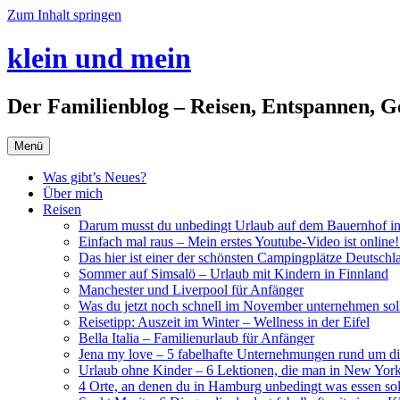
Zum Inhalt springen
klein und mein
Der Familienblog – Reisen, Entspannen, G
Menü
Was gibt’s Neues?
Über mich
Reisen
Darum musst du unbedingt Urlaub auf dem Bauernhof i
Einfach mal raus – Mein erstes Youtube-Video ist online!
Das hier ist einer der schönsten Campingplätze Deutschl
Sommer auf Simsalö – Urlaub mit Kindern in Finnland
Manchester und Liverpool für Anfänger
Was du jetzt noch schnell im November unternehmen soll
Reisetipp: Auszeit im Winter – Wellness in der Eifel
Bella Italia – Familienurlaub für Anfänger
Jena my love – 5 fabelhafte Unternehmungen rund um di
Urlaub ohne Kinder – 6 Lektionen, die man in New York
4 Orte, an denen du in Hamburg unbedingt was essen soll