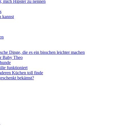
, mich Hipster zu nennen
s
n kannst
een
sche Dinge, die es ein bisschen leichter machen
für Baby Theo
ehunde
lie funktioniert
deren Küchen toll finde
eschenkt bekämst?
h