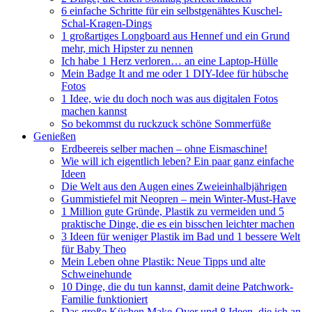
6 einfache Schritte für ein selbstgenähtes Kuschel-
Schal-Kragen-Dings
1 großartiges Longboard aus Hennef und ein Grund
mehr, mich Hipster zu nennen
Ich habe 1 Herz verloren… an eine Laptop-Hülle
Mein Badge It and me oder 1 DIY-Idee für hübsche
Fotos
1 Idee, wie du doch noch was aus digitalen Fotos
machen kannst
So bekommst du ruckzuck schöne Sommerfüße
Genießen
Erdbeereis selber machen – ohne Eismaschine!
Wie will ich eigentlich leben? Ein paar ganz einfache
Ideen
Die Welt aus den Augen eines Zweieinhalbjährigen
Gummistiefel mit Neopren – mein Winter-Must-Have
1 Million gute Gründe, Plastik zu vermeiden und 5
praktische Dinge, die es ein bisschen leichter machen
3 Ideen für weniger Plastik im Bad und 1 bessere Welt
für Baby Theo
Mein Leben ohne Plastik: Neue Tipps und alte
Schweinehunde
10 Dinge, die du tun kannst, damit deine Patchwork-
Familie funktioniert
Das große Küchen Make-Over und 8 Ideen, die ich an