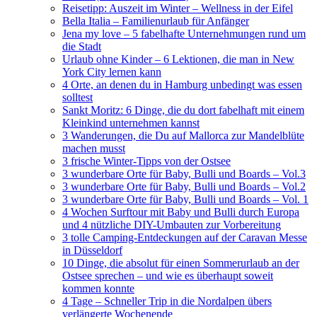
Reisetipp: Auszeit im Winter – Wellness in der Eifel
Bella Italia – Familienurlaub für Anfänger
Jena my love – 5 fabelhafte Unternehmungen rund um
die Stadt
Urlaub ohne Kinder – 6 Lektionen, die man in New
York City lernen kann
4 Orte, an denen du in Hamburg unbedingt was essen
solltest
Sankt Moritz: 6 Dinge, die du dort fabelhaft mit einem
Kleinkind unternehmen kannst
3 Wanderungen, die Du auf Mallorca zur Mandelblüte
machen musst
3 frische Winter-Tipps von der Ostsee
3 wunderbare Orte für Baby, Bulli und Boards – Vol.3
3 wunderbare Orte für Baby, Bulli und Boards – Vol.2
3 wunderbare Orte für Baby, Bulli und Boards – Vol. 1
4 Wochen Surftour mit Baby und Bulli durch Europa
und 4 nützliche DIY-Umbauten zur Vorbereitung
3 tolle Camping-Entdeckungen auf der Caravan Messe
in Düsseldorf
10 Dinge, die absolut für einen Sommerurlaub an der
Ostsee sprechen – und wie es überhaupt soweit
kommen konnte
4 Tage – Schneller Trip in die Nordalpen übers
verlängerte Wochenende