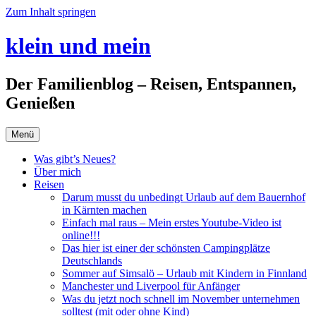
Zum Inhalt springen
klein und mein
Der Familienblog – Reisen, Entspannen,
Genießen
Menü
Was gibt’s Neues?
Über mich
Reisen
Darum musst du unbedingt Urlaub auf dem Bauernhof
in Kärnten machen
Einfach mal raus – Mein erstes Youtube-Video ist
online!!!
Das hier ist einer der schönsten Campingplätze
Deutschlands
Sommer auf Simsalö – Urlaub mit Kindern in Finnland
Manchester und Liverpool für Anfänger
Was du jetzt noch schnell im November unternehmen
solltest (mit oder ohne Kind)