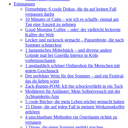
Entspannen
Fernsehtipp: 6 coole Dokus, die du auf keinen Fall
verpassen darfst
10 Minutes of Calm – wie ich es schaffe, einmal am
Tag eine Auszeit zu nehmen
Good Morning Coffee – oder: der vielleicht leckerste
Kaffee der Welt
Lecker und ruckzuck gemacht – Pausenbrote, die nach
Sommer schmecken
1 fantastisches Möbelstück – und diverse andere
Gründe mal bei Guerilla Interior in Köln
vorbeizuschauen
1 unglaublich schöner Onlineshop für Menschen mit
gutem Geschmack
Der perfekter Wein für den Sommer – und ein Festival,
das du lieben wirst
Zack-Bumm-POM: Ich bin schockverliebt in ein Tuch
Meditieren für Anfänger: Mein Selbstversuch mit der
Achtsamkeits-App
5 coole Bücher, die mein Leben reicher gemacht haben
15 Dinge, die auf jeden Fall in meinen Werkzeugkoffer
gehören
4 unschlagbare Methoden ein Osterlamm richtig zu
versauen
2 Dinge, die einen Sonntag perfekt machen