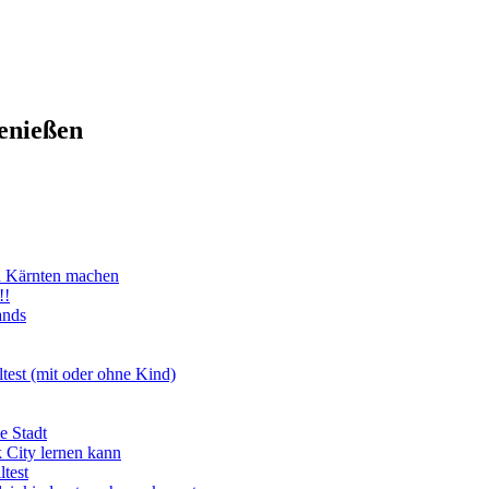
enießen
n Kärnten machen
!!
ands
test (mit oder ohne Kind)
e Stadt
 City lernen kann
test