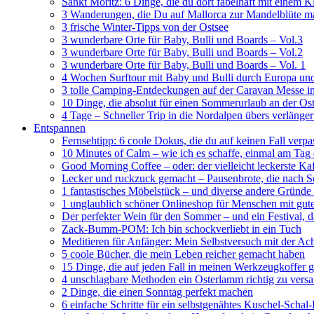
Sankt Moritz: 6 Dinge, die du dort fabelhaft mit einem 
3 Wanderungen, die Du auf Mallorca zur Mandelblüte m
3 frische Winter-Tipps von der Ostsee
3 wunderbare Orte für Baby, Bulli und Boards – Vol.3
3 wunderbare Orte für Baby, Bulli und Boards – Vol.2
3 wunderbare Orte für Baby, Bulli und Boards – Vol. 1
4 Wochen Surftour mit Baby und Bulli durch Europa un
3 tolle Camping-Entdeckungen auf der Caravan Messe i
10 Dinge, die absolut für einen Sommerurlaub an der O
4 Tage – Schneller Trip in die Nordalpen übers verläng
Entspannen
Fernsehtipp: 6 coole Dokus, die du auf keinen Fall verpa
10 Minutes of Calm – wie ich es schaffe, einmal am Tag
Good Morning Coffee – oder: der vielleicht leckerste Ka
Lecker und ruckzuck gemacht – Pausenbrote, die nach
1 fantastisches Möbelstück – und diverse andere Gründe 
1 unglaublich schöner Onlineshop für Menschen mit g
Der perfekter Wein für den Sommer – und ein Festival, da
Zack-Bumm-POM: Ich bin schockverliebt in ein Tuch
Meditieren für Anfänger: Mein Selbstversuch mit der A
5 coole Bücher, die mein Leben reicher gemacht haben
15 Dinge, die auf jeden Fall in meinen Werkzeugkoffer 
4 unschlagbare Methoden ein Osterlamm richtig zu vers
2 Dinge, die einen Sonntag perfekt machen
6 einfache Schritte für ein selbstgenähtes Kuschel-Scha