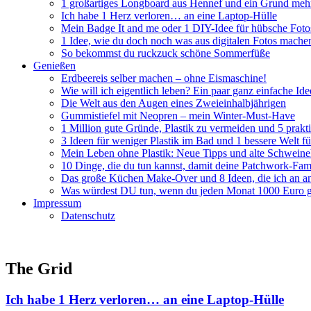
1 großartiges Longboard aus Hennef und ein Grund mehr
Ich habe 1 Herz verloren… an eine Laptop-Hülle
Mein Badge It and me oder 1 DIY-Idee für hübsche Foto
1 Idee, wie du doch noch was aus digitalen Fotos mache
So bekommst du ruckzuck schöne Sommerfüße
Genießen
Erdbeereis selber machen – ohne Eismaschine!
Wie will ich eigentlich leben? Ein paar ganz einfache Id
Die Welt aus den Augen eines Zweieinhalbjährigen
Gummistiefel mit Neopren – mein Winter-Must-Have
1 Million gute Gründe, Plastik zu vermeiden und 5 prakti
3 Ideen für weniger Plastik im Bad und 1 bessere Welt 
Mein Leben ohne Plastik: Neue Tipps und alte Schwein
10 Dinge, die du tun kannst, damit deine Patchwork-Fami
Das große Küchen Make-Over und 8 Ideen, die ich an an
Was würdest DU tun, wenn du jeden Monat 1000 Euro g
Impressum
Datenschutz
The Grid
Ich habe 1 Herz verloren… an eine Laptop-Hülle