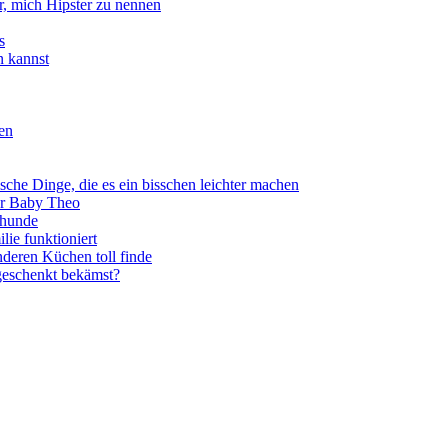
, mich Hipster zu nennen
s
n kannst
een
sche Dinge, die es ein bisschen leichter machen
für Baby Theo
ehunde
lie funktioniert
deren Küchen toll finde
eschenkt bekämst?