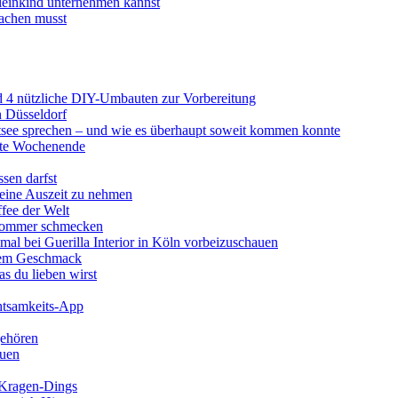
Kleinkind unternehmen kannst
achen musst
d 4 nützliche DIY-Umbauten zur Vorbereitung
n Düsseldorf
stsee sprechen – und wie es überhaupt soweit kommen konnte
erte Wochenende
ssen darfst
 eine Auszeit zu nehmen
ffee der Welt
 Sommer schmecken
mal bei Guerilla Interior in Köln vorbeizuschauen
utem Geschmack
s du lieben wirst
chtsamkeits-App
gehören
auen
l-Kragen-Dings