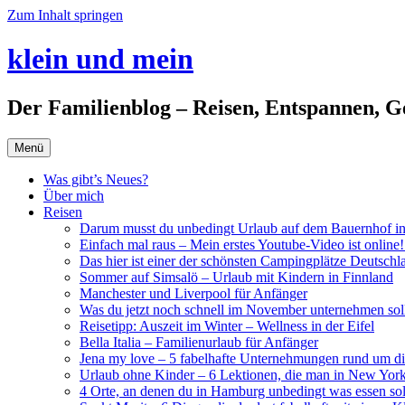
Zum Inhalt springen
klein und mein
Der Familienblog – Reisen, Entspannen, G
Menü
Was gibt’s Neues?
Über mich
Reisen
Darum musst du unbedingt Urlaub auf dem Bauernhof i
Einfach mal raus – Mein erstes Youtube-Video ist online!
Das hier ist einer der schönsten Campingplätze Deutschl
Sommer auf Simsalö – Urlaub mit Kindern in Finnland
Manchester und Liverpool für Anfänger
Was du jetzt noch schnell im November unternehmen soll
Reisetipp: Auszeit im Winter – Wellness in der Eifel
Bella Italia – Familienurlaub für Anfänger
Jena my love – 5 fabelhafte Unternehmungen rund um di
Urlaub ohne Kinder – 6 Lektionen, die man in New York
4 Orte, an denen du in Hamburg unbedingt was essen soll