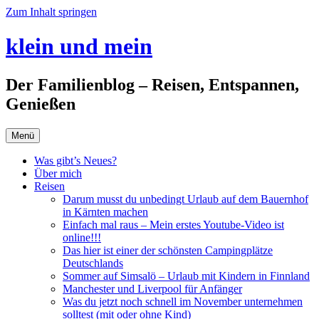
Zum Inhalt springen
klein und mein
Der Familienblog – Reisen, Entspannen,
Genießen
Menü
Was gibt’s Neues?
Über mich
Reisen
Darum musst du unbedingt Urlaub auf dem Bauernhof
in Kärnten machen
Einfach mal raus – Mein erstes Youtube-Video ist
online!!!
Das hier ist einer der schönsten Campingplätze
Deutschlands
Sommer auf Simsalö – Urlaub mit Kindern in Finnland
Manchester und Liverpool für Anfänger
Was du jetzt noch schnell im November unternehmen
solltest (mit oder ohne Kind)