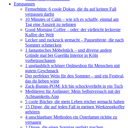
Entspannen
Fernsehtipp: 6 coole Dokus, die du auf keinen Fall
verpassen darfst
10 Minutes of Calm – wie ich es schaffe, einmal am
Tag eine Auszeit zu nehmen
Good Morning Coffee – oder: der vielleicht leckerste
Kaffee der Welt
Lecker und ruckzuck gemacht – Pausenbrote, die nach
Sommer schmecken
1 fantastisches Möbelstück – und diverse andere
Gründe mal bei Guerilla Interior in Köln
vorbeizuschauen
1 unglaublich schöner Onlineshop für Menschen mit
gutem Geschmack
Der perfekter Wein für den Sommer – und ein Festival,
das du lieben wirst
Zack-Bumm-POM: Ich bin schockverliebt in ein Tuch
Meditieren für Anfänger: Mein Selbstversuch mit der
Achtsamkeits-App
5 coole Bücher, die mein Leben reicher gemacht haben
15 Dinge, die auf jeden Fall in meinen Werkzeugkoffer
gehören
4 unschlagbare Methoden ein Osterlamm richtig zu
versauen
2 Dinge, die einen Sonntag perfekt machen