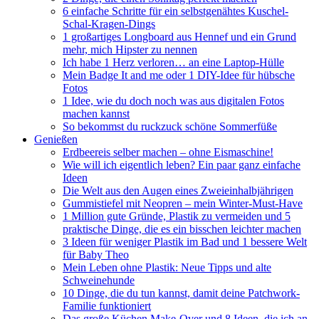
6 einfache Schritte für ein selbstgenähtes Kuschel-
Schal-Kragen-Dings
1 großartiges Longboard aus Hennef und ein Grund
mehr, mich Hipster zu nennen
Ich habe 1 Herz verloren… an eine Laptop-Hülle
Mein Badge It and me oder 1 DIY-Idee für hübsche
Fotos
1 Idee, wie du doch noch was aus digitalen Fotos
machen kannst
So bekommst du ruckzuck schöne Sommerfüße
Genießen
Erdbeereis selber machen – ohne Eismaschine!
Wie will ich eigentlich leben? Ein paar ganz einfache
Ideen
Die Welt aus den Augen eines Zweieinhalbjährigen
Gummistiefel mit Neopren – mein Winter-Must-Have
1 Million gute Gründe, Plastik zu vermeiden und 5
praktische Dinge, die es ein bisschen leichter machen
3 Ideen für weniger Plastik im Bad und 1 bessere Welt
für Baby Theo
Mein Leben ohne Plastik: Neue Tipps und alte
Schweinehunde
10 Dinge, die du tun kannst, damit deine Patchwork-
Familie funktioniert
Das große Küchen Make-Over und 8 Ideen, die ich an