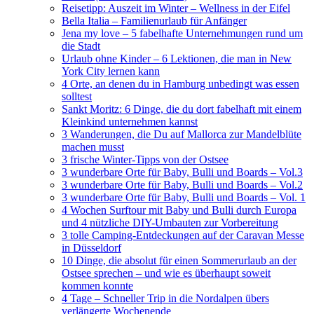
Reisetipp: Auszeit im Winter – Wellness in der Eifel
Bella Italia – Familienurlaub für Anfänger
Jena my love – 5 fabelhafte Unternehmungen rund um
die Stadt
Urlaub ohne Kinder – 6 Lektionen, die man in New
York City lernen kann
4 Orte, an denen du in Hamburg unbedingt was essen
solltest
Sankt Moritz: 6 Dinge, die du dort fabelhaft mit einem
Kleinkind unternehmen kannst
3 Wanderungen, die Du auf Mallorca zur Mandelblüte
machen musst
3 frische Winter-Tipps von der Ostsee
3 wunderbare Orte für Baby, Bulli und Boards – Vol.3
3 wunderbare Orte für Baby, Bulli und Boards – Vol.2
3 wunderbare Orte für Baby, Bulli und Boards – Vol. 1
4 Wochen Surftour mit Baby und Bulli durch Europa
und 4 nützliche DIY-Umbauten zur Vorbereitung
3 tolle Camping-Entdeckungen auf der Caravan Messe
in Düsseldorf
10 Dinge, die absolut für einen Sommerurlaub an der
Ostsee sprechen – und wie es überhaupt soweit
kommen konnte
4 Tage – Schneller Trip in die Nordalpen übers
verlängerte Wochenende