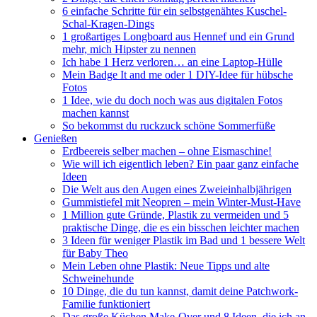
6 einfache Schritte für ein selbstgenähtes Kuschel-
Schal-Kragen-Dings
1 großartiges Longboard aus Hennef und ein Grund
mehr, mich Hipster zu nennen
Ich habe 1 Herz verloren… an eine Laptop-Hülle
Mein Badge It and me oder 1 DIY-Idee für hübsche
Fotos
1 Idee, wie du doch noch was aus digitalen Fotos
machen kannst
So bekommst du ruckzuck schöne Sommerfüße
Genießen
Erdbeereis selber machen – ohne Eismaschine!
Wie will ich eigentlich leben? Ein paar ganz einfache
Ideen
Die Welt aus den Augen eines Zweieinhalbjährigen
Gummistiefel mit Neopren – mein Winter-Must-Have
1 Million gute Gründe, Plastik zu vermeiden und 5
praktische Dinge, die es ein bisschen leichter machen
3 Ideen für weniger Plastik im Bad und 1 bessere Welt
für Baby Theo
Mein Leben ohne Plastik: Neue Tipps und alte
Schweinehunde
10 Dinge, die du tun kannst, damit deine Patchwork-
Familie funktioniert
Das große Küchen Make-Over und 8 Ideen, die ich an