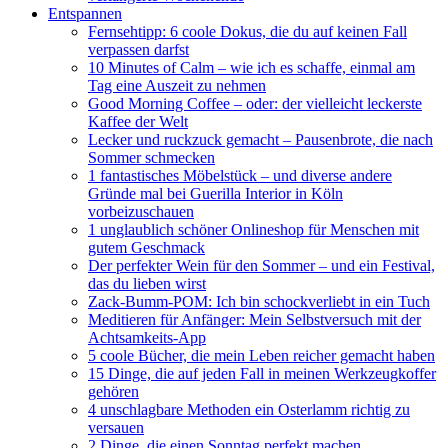
Entspannen
Fernsehtipp: 6 coole Dokus, die du auf keinen Fall
verpassen darfst
10 Minutes of Calm – wie ich es schaffe, einmal am
Tag eine Auszeit zu nehmen
Good Morning Coffee – oder: der vielleicht leckerste
Kaffee der Welt
Lecker und ruckzuck gemacht – Pausenbrote, die nach
Sommer schmecken
1 fantastisches Möbelstück – und diverse andere
Gründe mal bei Guerilla Interior in Köln
vorbeizuschauen
1 unglaublich schöner Onlineshop für Menschen mit
gutem Geschmack
Der perfekter Wein für den Sommer – und ein Festival,
das du lieben wirst
Zack-Bumm-POM: Ich bin schockverliebt in ein Tuch
Meditieren für Anfänger: Mein Selbstversuch mit der
Achtsamkeits-App
5 coole Bücher, die mein Leben reicher gemacht haben
15 Dinge, die auf jeden Fall in meinen Werkzeugkoffer
gehören
4 unschlagbare Methoden ein Osterlamm richtig zu
versauen
2 Dinge, die einen Sonntag perfekt machen