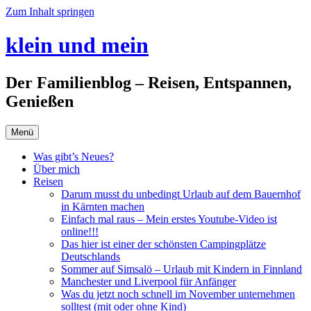
Zum Inhalt springen
klein und mein
Der Familienblog – Reisen, Entspannen,
Genießen
Menü
Was gibt’s Neues?
Über mich
Reisen
Darum musst du unbedingt Urlaub auf dem Bauernhof
in Kärnten machen
Einfach mal raus – Mein erstes Youtube-Video ist
online!!!
Das hier ist einer der schönsten Campingplätze
Deutschlands
Sommer auf Simsalö – Urlaub mit Kindern in Finnland
Manchester und Liverpool für Anfänger
Was du jetzt noch schnell im November unternehmen
solltest (mit oder ohne Kind)