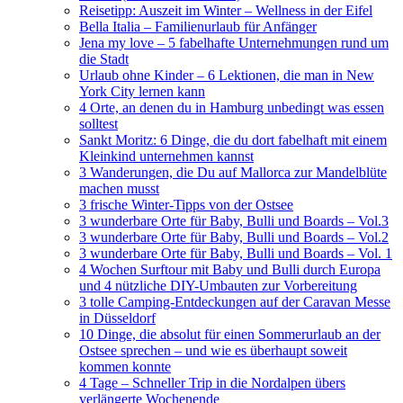
Reisetipp: Auszeit im Winter – Wellness in der Eifel
Bella Italia – Familienurlaub für Anfänger
Jena my love – 5 fabelhafte Unternehmungen rund um
die Stadt
Urlaub ohne Kinder – 6 Lektionen, die man in New
York City lernen kann
4 Orte, an denen du in Hamburg unbedingt was essen
solltest
Sankt Moritz: 6 Dinge, die du dort fabelhaft mit einem
Kleinkind unternehmen kannst
3 Wanderungen, die Du auf Mallorca zur Mandelblüte
machen musst
3 frische Winter-Tipps von der Ostsee
3 wunderbare Orte für Baby, Bulli und Boards – Vol.3
3 wunderbare Orte für Baby, Bulli und Boards – Vol.2
3 wunderbare Orte für Baby, Bulli und Boards – Vol. 1
4 Wochen Surftour mit Baby und Bulli durch Europa
und 4 nützliche DIY-Umbauten zur Vorbereitung
3 tolle Camping-Entdeckungen auf der Caravan Messe
in Düsseldorf
10 Dinge, die absolut für einen Sommerurlaub an der
Ostsee sprechen – und wie es überhaupt soweit
kommen konnte
4 Tage – Schneller Trip in die Nordalpen übers
verlängerte Wochenende