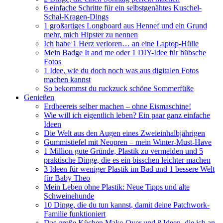
6 einfache Schritte für ein selbstgenähtes Kuschel-
Schal-Kragen-Dings
1 großartiges Longboard aus Hennef und ein Grund
mehr, mich Hipster zu nennen
Ich habe 1 Herz verloren… an eine Laptop-Hülle
Mein Badge It and me oder 1 DIY-Idee für hübsche
Fotos
1 Idee, wie du doch noch was aus digitalen Fotos
machen kannst
So bekommst du ruckzuck schöne Sommerfüße
Genießen
Erdbeereis selber machen – ohne Eismaschine!
Wie will ich eigentlich leben? Ein paar ganz einfache
Ideen
Die Welt aus den Augen eines Zweieinhalbjährigen
Gummistiefel mit Neopren – mein Winter-Must-Have
1 Million gute Gründe, Plastik zu vermeiden und 5
praktische Dinge, die es ein bisschen leichter machen
3 Ideen für weniger Plastik im Bad und 1 bessere Welt
für Baby Theo
Mein Leben ohne Plastik: Neue Tipps und alte
Schweinehunde
10 Dinge, die du tun kannst, damit deine Patchwork-
Familie funktioniert
Das große Küchen Make-Over und 8 Ideen, die ich an