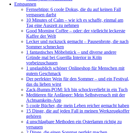
Entspannen
Fernsehtipp: 6 coole Dokus, die du auf keinen Fall
verpassen darfst
10 Minutes of Calm – wie ich es schaffe, einmal am
Tag eine Auszeit zu nehmen
Good Morning Coffee – oder: der vielleicht leckerste
Kaffee der Welt
Lecker und ruckzuck gemacht – Pausenbrote, die nach
Sommer schmecken
1 fantastisches Möbelstück – und diverse andere
Gründe mal bei Guerilla Interior in Köln
vorbeizuschauen
1 unglaublich schöner Onlineshop für Menschen mit
gutem Geschmack
Der perfekter Wein für den Sommer – und ein Festival,
das du lieben wirst
Zack-Bumm-POM: Ich bin schockverliebt in ein Tuch
Meditieren für Anfänger: Mein Selbstversuch mit der
Achtsamkeits-App
5 coole Bücher, die mein Leben reicher gemacht haben
15 Dinge, die auf jeden Fall in meinen Werkzeugkoffer
gehören
4 unschlagbare Methoden ein Osterlamm richtig zu
versauen
2 Dinge, die einen Sonntag perfekt machen