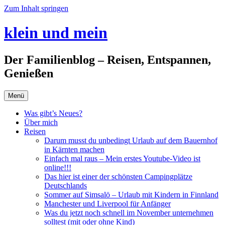
Zum Inhalt springen
klein und mein
Der Familienblog – Reisen, Entspannen,
Genießen
Menü
Was gibt’s Neues?
Über mich
Reisen
Darum musst du unbedingt Urlaub auf dem Bauernhof
in Kärnten machen
Einfach mal raus – Mein erstes Youtube-Video ist
online!!!
Das hier ist einer der schönsten Campingplätze
Deutschlands
Sommer auf Simsalö – Urlaub mit Kindern in Finnland
Manchester und Liverpool für Anfänger
Was du jetzt noch schnell im November unternehmen
solltest (mit oder ohne Kind)