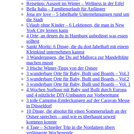
Reisetipp: Auszeit im Winter – Wellness in der Eifel
Bella Italia – Familienurlaub für Anfänger
Jena my love – 5 fabelhafte Unternehmungen rund um
die Stadt
Urlaub ohne Kinder – 6 Lektionen, die man in New
York City lernen kann
4 Orte, an denen du in Hamburg unbedingt was essen
solltest
Sankt Moritz: 6 Dinge, die du dort fabelhaft mit einem
Kleinkind unternehmen kannst
3 Wanderungen, die Du auf Mallorca zur Mandelblüte
machen musst
3 frische Winter-Tipps von der Ostsee
3 wunderbare Orte für Baby, Bulli und Boards – Vol.3
3 wunderbare Orte für Baby, Bulli und Boards – Vol.2
3 wunderbare Orte für Baby, Bulli und Boards – Vol. 1
4 Wochen Surftour mit Baby und Bulli durch Europa
und 4 nützliche DIY-Umbauten zur Vorbereitung
3 tolle Camping-Entdeckungen auf der Caravan Messe
in Düsseldorf
10 Dinge, die absolut für einen Sommerurlaub an der
Ostsee sprechen – und wie es überhaupt soweit
kommen konnte
4 Tage – Schneller Trip in die Nordalpen übers
verlängerte Wochenende