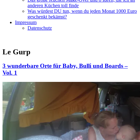
anderen Küchen toll finde
Was würdest DU tun, wenn du jeden Monat 1000 Euro
geschenkt bekämst?
Impressum
Datenschutz
Le Gurp
3 wunderbare Orte für Baby, Bulli und Boards –
Vol. 1