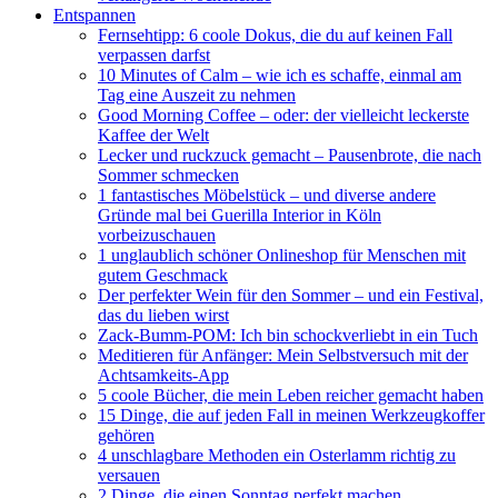
Entspannen
Fernsehtipp: 6 coole Dokus, die du auf keinen Fall
verpassen darfst
10 Minutes of Calm – wie ich es schaffe, einmal am
Tag eine Auszeit zu nehmen
Good Morning Coffee – oder: der vielleicht leckerste
Kaffee der Welt
Lecker und ruckzuck gemacht – Pausenbrote, die nach
Sommer schmecken
1 fantastisches Möbelstück – und diverse andere
Gründe mal bei Guerilla Interior in Köln
vorbeizuschauen
1 unglaublich schöner Onlineshop für Menschen mit
gutem Geschmack
Der perfekter Wein für den Sommer – und ein Festival,
das du lieben wirst
Zack-Bumm-POM: Ich bin schockverliebt in ein Tuch
Meditieren für Anfänger: Mein Selbstversuch mit der
Achtsamkeits-App
5 coole Bücher, die mein Leben reicher gemacht haben
15 Dinge, die auf jeden Fall in meinen Werkzeugkoffer
gehören
4 unschlagbare Methoden ein Osterlamm richtig zu
versauen
2 Dinge, die einen Sonntag perfekt machen