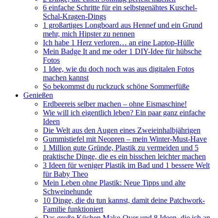
6 einfache Schritte für ein selbstgenähtes Kuschel-
Schal-Kragen-Dings
1 großartiges Longboard aus Hennef und ein Grund
mehr, mich Hipster zu nennen
Ich habe 1 Herz verloren… an eine Laptop-Hülle
Mein Badge It and me oder 1 DIY-Idee für hübsche
Fotos
1 Idee, wie du doch noch was aus digitalen Fotos
machen kannst
So bekommst du ruckzuck schöne Sommerfüße
Genießen
Erdbeereis selber machen – ohne Eismaschine!
Wie will ich eigentlich leben? Ein paar ganz einfache
Ideen
Die Welt aus den Augen eines Zweieinhalbjährigen
Gummistiefel mit Neopren – mein Winter-Must-Have
1 Million gute Gründe, Plastik zu vermeiden und 5
praktische Dinge, die es ein bisschen leichter machen
3 Ideen für weniger Plastik im Bad und 1 bessere Welt
für Baby Theo
Mein Leben ohne Plastik: Neue Tipps und alte
Schweinehunde
10 Dinge, die du tun kannst, damit deine Patchwork-
Familie funktioniert
Das große Küchen Make-Over und 8 Ideen, die ich an