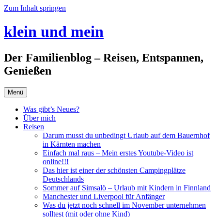
Zum Inhalt springen
klein und mein
Der Familienblog – Reisen, Entspannen,
Genießen
Menü
Was gibt’s Neues?
Über mich
Reisen
Darum musst du unbedingt Urlaub auf dem Bauernhof
in Kärnten machen
Einfach mal raus – Mein erstes Youtube-Video ist
online!!!
Das hier ist einer der schönsten Campingplätze
Deutschlands
Sommer auf Simsalö – Urlaub mit Kindern in Finnland
Manchester und Liverpool für Anfänger
Was du jetzt noch schnell im November unternehmen
solltest (mit oder ohne Kind)