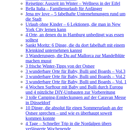
Reisetipp: Auszeit im Winter – Wellness in der Eifel
Bella Italia – Familienurlaub für Anfänger
Jena my love – 5 fabelhafte Unternehmungen rund um
die Stadt
Urlaub ohne Kinder – 6 Lektionen, die man in New
York City lernen kann
4 Orte, an denen du in Hamburg unbedingt was essen
solltest
Sankt Moritz: 6 Dinge, die du dort fabelhaft mit einem
Kleinkind unternehmen kannst
3 Wanderungen, die Du auf Mallorca zur Mandelblüte
machen musst
3 frische Winter-Tipps von der Ostsee
3 wunderbare Orte für Baby, Bulli und Boards – Vol.3
3 wunderbare Orte für Baby, Bulli und Boards – Vol.2
3 wunderbare Orte für Baby, Bulli und Boards – Vol. 1
4 Wochen Surftour mit Baby und Bulli durch Europa
und 4 nützliche DIY-Umbauten zur Vorbereitung
3 tolle Camping-Entdeckungen auf der Caravan Messe
in Düsseldorf
10 Dinge, die absolut für einen Sommerurlaub an der
Ostsee sprechen – und wie es überhaupt soweit
kommen konnte
4 Tage – Schneller Trip in die Nordalpen übers
verlängerte Wochenende