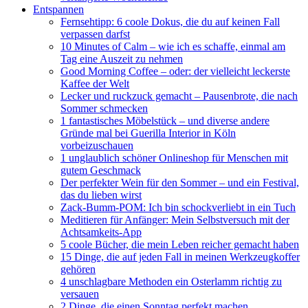
Entspannen
Fernsehtipp: 6 coole Dokus, die du auf keinen Fall
verpassen darfst
10 Minutes of Calm – wie ich es schaffe, einmal am
Tag eine Auszeit zu nehmen
Good Morning Coffee – oder: der vielleicht leckerste
Kaffee der Welt
Lecker und ruckzuck gemacht – Pausenbrote, die nach
Sommer schmecken
1 fantastisches Möbelstück – und diverse andere
Gründe mal bei Guerilla Interior in Köln
vorbeizuschauen
1 unglaublich schöner Onlineshop für Menschen mit
gutem Geschmack
Der perfekter Wein für den Sommer – und ein Festival,
das du lieben wirst
Zack-Bumm-POM: Ich bin schockverliebt in ein Tuch
Meditieren für Anfänger: Mein Selbstversuch mit der
Achtsamkeits-App
5 coole Bücher, die mein Leben reicher gemacht haben
15 Dinge, die auf jeden Fall in meinen Werkzeugkoffer
gehören
4 unschlagbare Methoden ein Osterlamm richtig zu
versauen
2 Dinge, die einen Sonntag perfekt machen