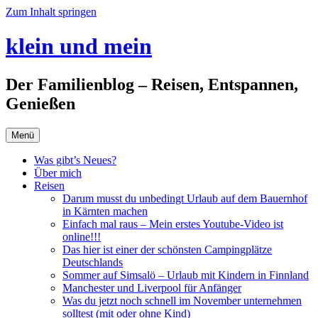
Zum Inhalt springen
klein und mein
Der Familienblog – Reisen, Entspannen,
Genießen
Menü
Was gibt’s Neues?
Über mich
Reisen
Darum musst du unbedingt Urlaub auf dem Bauernhof
in Kärnten machen
Einfach mal raus – Mein erstes Youtube-Video ist
online!!!
Das hier ist einer der schönsten Campingplätze
Deutschlands
Sommer auf Simsalö – Urlaub mit Kindern in Finnland
Manchester und Liverpool für Anfänger
Was du jetzt noch schnell im November unternehmen
solltest (mit oder ohne Kind)