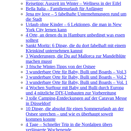
Reisetipp: Auszeit im Winter – Wellness in der Eifel
Bella Italia – Familienurlaub für Anfänger
Jena my love – 5 fabelhafte Unternehmungen rund um
die Stadt
Urlaub ohne Kinder – 6 Lektionen, die man in New
York City lernen kann
4 Orte, an denen du in Hamburg unbedingt was essen
solltest
Sankt Moritz: 6 Dinge, die du dort fabelhaft mit einem
Kleinkind unternehmen kannst
3 Wanderungen, die Du auf Mallorca zur Mandelblüte
machen musst
3 frische Winter-Tipps von der Ostsee
3 wunderbare Orte für Baby, Bulli und Boards – Vol.3
3 wunderbare Orte für Baby, Bulli und Boards – Vol.2
3 wunderbare Orte für Baby, Bulli und Boards – Vol. 1
4 Wochen Surftour mit Baby und Bulli durch Europa
und 4 nützliche DIY-Umbauten zur Vorbereitung
3 tolle Camping-Entdeckungen auf der Caravan Messe
in Düsseldorf
10 Dinge, die absolut für einen Sommerurlaub an der
Ostsee sprechen – und wie es überhaupt soweit
kommen konnte
4 Tage – Schneller Trip in die Nordalpen übers
verlängerte Wochenende