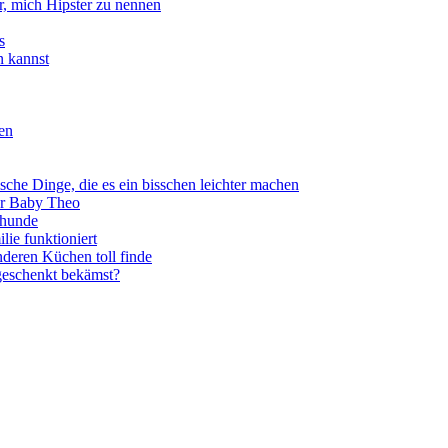
, mich Hipster zu nennen
s
n kannst
een
sche Dinge, die es ein bisschen leichter machen
für Baby Theo
ehunde
lie funktioniert
deren Küchen toll finde
eschenkt bekämst?