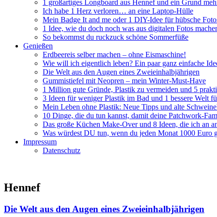
1 großartiges Longboard aus Hennef und ein Grund mehr
Ich habe 1 Herz verloren… an eine Laptop-Hülle
Mein Badge It and me oder 1 DIY-Idee für hübsche Foto
1 Idee, wie du doch noch was aus digitalen Fotos mache
So bekommst du ruckzuck schöne Sommerfüße
Genießen
Erdbeereis selber machen – ohne Eismaschine!
Wie will ich eigentlich leben? Ein paar ganz einfache Id
Die Welt aus den Augen eines Zweieinhalbjährigen
Gummistiefel mit Neopren – mein Winter-Must-Have
1 Million gute Gründe, Plastik zu vermeiden und 5 prakti
3 Ideen für weniger Plastik im Bad und 1 bessere Welt 
Mein Leben ohne Plastik: Neue Tipps und alte Schwein
10 Dinge, die du tun kannst, damit deine Patchwork-Fami
Das große Küchen Make-Over und 8 Ideen, die ich an an
Was würdest DU tun, wenn du jeden Monat 1000 Euro g
Impressum
Datenschutz
Hennef
Die Welt aus den Augen eines Zweieinhalbjährigen