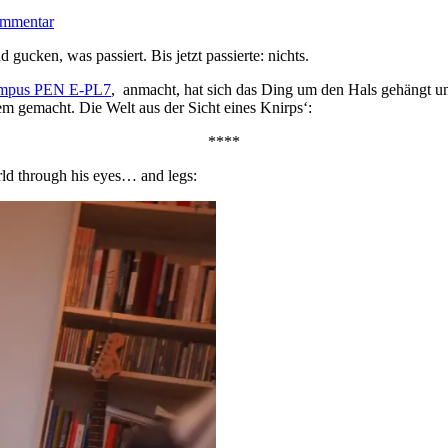
ommentar
cken, was passiert. Bis jetzt passierte: nichts.
mpus PEN E-PL7
, anmacht, hat sich das Ding um den Hals gehängt und i
m gemacht. Die Welt aus der Sicht eines Knirps‘:
****
rld through his eyes… and legs: