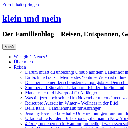
Zum Inhalt springen
klein und mein
Der Familienblog – Reisen, Entspannen, G
Menü
Was gibt’s Neues?
Über mich
Reisen
Darum musst du unbedingt Urlaub auf dem Bauernhof i
Einfach mal raus – Mein erstes Youtube-Video ist online!
Das hier ist einer der schönsten Campingplätze Deutschl
Sommer auf Simsalö – Urlaub mit Kindern in Finnland
Manchester und Liverpool für Anfänger
Was du jetzt noch schnell im November unternehmen soll
Reisetipp: Auszeit im Winter – Wellness in der Eifel
Bella Italia – Familienurlaub für Anfänger
Jena my love – 5 fabelhafte Unternehmungen rund um di
Urlaub ohne Kinder – 6 Lektionen, die man in New York
4 Orte, an denen du in Hamburg unbedingt was essen soll