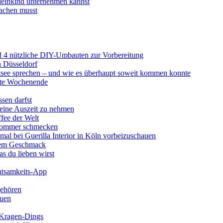
Kleinkind unternehmen kannst
achen musst
d 4 nützliche DIY-Umbauten zur Vorbereitung
n Düsseldorf
stsee sprechen – und wie es überhaupt soweit kommen konnte
erte Wochenende
ssen darfst
 eine Auszeit zu nehmen
ffee der Welt
 Sommer schmecken
mal bei Guerilla Interior in Köln vorbeizuschauen
utem Geschmack
s du lieben wirst
chtsamkeits-App
gehören
auen
l-Kragen-Dings