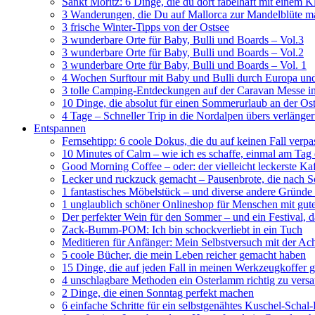
Sankt Moritz: 6 Dinge, die du dort fabelhaft mit einem 
3 Wanderungen, die Du auf Mallorca zur Mandelblüte m
3 frische Winter-Tipps von der Ostsee
3 wunderbare Orte für Baby, Bulli und Boards – Vol.3
3 wunderbare Orte für Baby, Bulli und Boards – Vol.2
3 wunderbare Orte für Baby, Bulli und Boards – Vol. 1
4 Wochen Surftour mit Baby und Bulli durch Europa un
3 tolle Camping-Entdeckungen auf der Caravan Messe i
10 Dinge, die absolut für einen Sommerurlaub an der O
4 Tage – Schneller Trip in die Nordalpen übers verläng
Entspannen
Fernsehtipp: 6 coole Dokus, die du auf keinen Fall verpa
10 Minutes of Calm – wie ich es schaffe, einmal am Tag
Good Morning Coffee – oder: der vielleicht leckerste Ka
Lecker und ruckzuck gemacht – Pausenbrote, die nach
1 fantastisches Möbelstück – und diverse andere Gründe 
1 unglaublich schöner Onlineshop für Menschen mit g
Der perfekter Wein für den Sommer – und ein Festival, da
Zack-Bumm-POM: Ich bin schockverliebt in ein Tuch
Meditieren für Anfänger: Mein Selbstversuch mit der A
5 coole Bücher, die mein Leben reicher gemacht haben
15 Dinge, die auf jeden Fall in meinen Werkzeugkoffer 
4 unschlagbare Methoden ein Osterlamm richtig zu vers
2 Dinge, die einen Sonntag perfekt machen
6 einfache Schritte für ein selbstgenähtes Kuschel-Scha