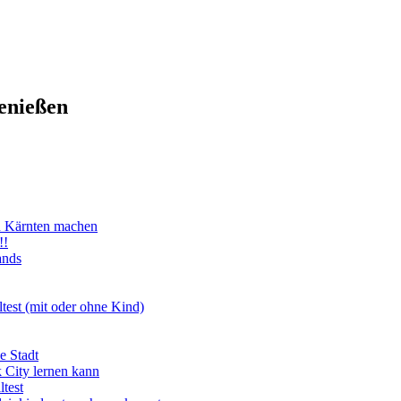
enießen
n Kärnten machen
!!
ands
test (mit oder ohne Kind)
e Stadt
 City lernen kann
test