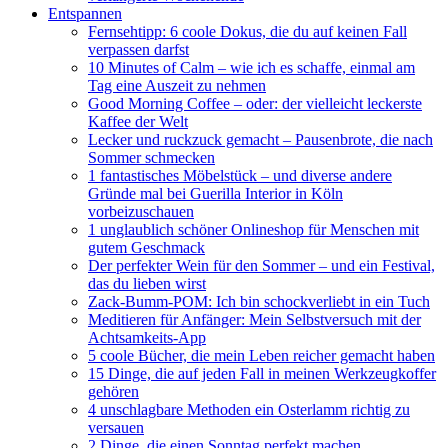
Entspannen
Fernsehtipp: 6 coole Dokus, die du auf keinen Fall
verpassen darfst
10 Minutes of Calm – wie ich es schaffe, einmal am
Tag eine Auszeit zu nehmen
Good Morning Coffee – oder: der vielleicht leckerste
Kaffee der Welt
Lecker und ruckzuck gemacht – Pausenbrote, die nach
Sommer schmecken
1 fantastisches Möbelstück – und diverse andere
Gründe mal bei Guerilla Interior in Köln
vorbeizuschauen
1 unglaublich schöner Onlineshop für Menschen mit
gutem Geschmack
Der perfekter Wein für den Sommer – und ein Festival,
das du lieben wirst
Zack-Bumm-POM: Ich bin schockverliebt in ein Tuch
Meditieren für Anfänger: Mein Selbstversuch mit der
Achtsamkeits-App
5 coole Bücher, die mein Leben reicher gemacht haben
15 Dinge, die auf jeden Fall in meinen Werkzeugkoffer
gehören
4 unschlagbare Methoden ein Osterlamm richtig zu
versauen
2 Dinge, die einen Sonntag perfekt machen