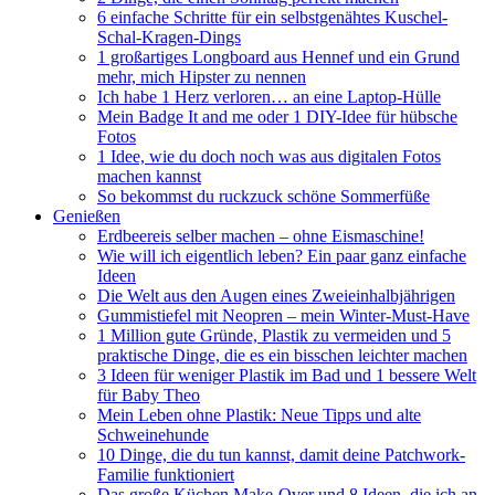
6 einfache Schritte für ein selbstgenähtes Kuschel-
Schal-Kragen-Dings
1 großartiges Longboard aus Hennef und ein Grund
mehr, mich Hipster zu nennen
Ich habe 1 Herz verloren… an eine Laptop-Hülle
Mein Badge It and me oder 1 DIY-Idee für hübsche
Fotos
1 Idee, wie du doch noch was aus digitalen Fotos
machen kannst
So bekommst du ruckzuck schöne Sommerfüße
Genießen
Erdbeereis selber machen – ohne Eismaschine!
Wie will ich eigentlich leben? Ein paar ganz einfache
Ideen
Die Welt aus den Augen eines Zweieinhalbjährigen
Gummistiefel mit Neopren – mein Winter-Must-Have
1 Million gute Gründe, Plastik zu vermeiden und 5
praktische Dinge, die es ein bisschen leichter machen
3 Ideen für weniger Plastik im Bad und 1 bessere Welt
für Baby Theo
Mein Leben ohne Plastik: Neue Tipps und alte
Schweinehunde
10 Dinge, die du tun kannst, damit deine Patchwork-
Familie funktioniert
Das große Küchen Make-Over und 8 Ideen, die ich an