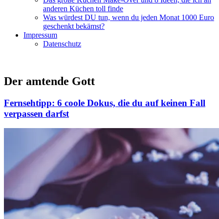
anderen Küchen toll finde
Was würdest DU tun, wenn du jeden Monat 1000 Euro
geschenkt bekämst?
Impressum
Datenschutz
Der amtende Gott
Fernsehtipp: 6 coole Dokus, die du auf keinen Fall
verpassen darfst