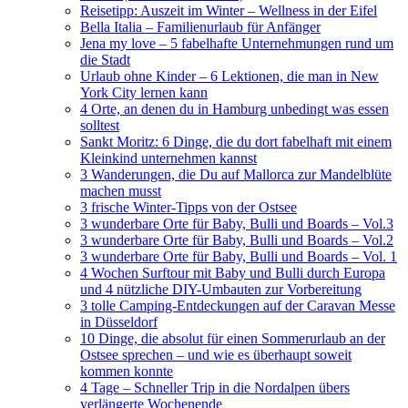
Reisetipp: Auszeit im Winter – Wellness in der Eifel
Bella Italia – Familienurlaub für Anfänger
Jena my love – 5 fabelhafte Unternehmungen rund um
die Stadt
Urlaub ohne Kinder – 6 Lektionen, die man in New
York City lernen kann
4 Orte, an denen du in Hamburg unbedingt was essen
solltest
Sankt Moritz: 6 Dinge, die du dort fabelhaft mit einem
Kleinkind unternehmen kannst
3 Wanderungen, die Du auf Mallorca zur Mandelblüte
machen musst
3 frische Winter-Tipps von der Ostsee
3 wunderbare Orte für Baby, Bulli und Boards – Vol.3
3 wunderbare Orte für Baby, Bulli und Boards – Vol.2
3 wunderbare Orte für Baby, Bulli und Boards – Vol. 1
4 Wochen Surftour mit Baby und Bulli durch Europa
und 4 nützliche DIY-Umbauten zur Vorbereitung
3 tolle Camping-Entdeckungen auf der Caravan Messe
in Düsseldorf
10 Dinge, die absolut für einen Sommerurlaub an der
Ostsee sprechen – und wie es überhaupt soweit
kommen konnte
4 Tage – Schneller Trip in die Nordalpen übers
verlängerte Wochenende