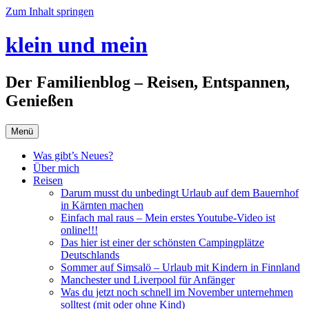
Zum Inhalt springen
klein und mein
Der Familienblog – Reisen, Entspannen,
Genießen
Menü
Was gibt’s Neues?
Über mich
Reisen
Darum musst du unbedingt Urlaub auf dem Bauernhof
in Kärnten machen
Einfach mal raus – Mein erstes Youtube-Video ist
online!!!
Das hier ist einer der schönsten Campingplätze
Deutschlands
Sommer auf Simsalö – Urlaub mit Kindern in Finnland
Manchester und Liverpool für Anfänger
Was du jetzt noch schnell im November unternehmen
solltest (mit oder ohne Kind)