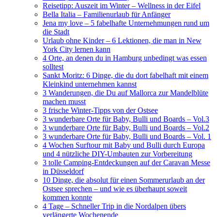
Reisetipp: Auszeit im Winter – Wellness in der Eifel
Bella Italia – Familienurlaub für Anfänger
Jena my love – 5 fabelhafte Unternehmungen rund um
die Stadt
Urlaub ohne Kinder – 6 Lektionen, die man in New
York City lernen kann
4 Orte, an denen du in Hamburg unbedingt was essen
solltest
Sankt Moritz: 6 Dinge, die du dort fabelhaft mit einem
Kleinkind unternehmen kannst
3 Wanderungen, die Du auf Mallorca zur Mandelblüte
machen musst
3 frische Winter-Tipps von der Ostsee
3 wunderbare Orte für Baby, Bulli und Boards – Vol.3
3 wunderbare Orte für Baby, Bulli und Boards – Vol.2
3 wunderbare Orte für Baby, Bulli und Boards – Vol. 1
4 Wochen Surftour mit Baby und Bulli durch Europa
und 4 nützliche DIY-Umbauten zur Vorbereitung
3 tolle Camping-Entdeckungen auf der Caravan Messe
in Düsseldorf
10 Dinge, die absolut für einen Sommerurlaub an der
Ostsee sprechen – und wie es überhaupt soweit
kommen konnte
4 Tage – Schneller Trip in die Nordalpen übers
verlängerte Wochenende