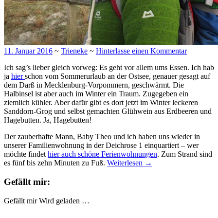
11. Januar 2016
~
Trieneke
~
Hinterlasse einen Kommentar
Ich sag’s lieber gleich vorweg: Es geht vor allem ums Essen. Ich hab
ja
hier
schon vom Sommerurlaub an der Ostsee, genauer gesagt auf
dem Darß in Mecklenburg-Vorpommern, geschwärmt. Die
Halbinsel ist aber auch im Winter ein Traum. Zugegeben ein
ziemlich kühler. Aber dafür gibt es dort jetzt im Winter leckeren
Sanddorn-Grog und selbst gemachten Glühwein aus Erdbeeren und
Hagebutten. Ja, Hagebutten!
Der zauberhafte Mann, Baby Theo und ich haben uns wieder in
unserer Familienwohnung in der Deichrose 1 einquartiert – wer
möchte findet
hier auch schöne Ferienwohnungen
. Zum Strand sind
es fünf bis zehn Minuten zu Fuß.
Weiterlesen
→
Gefällt mir:
Gefällt mir
Wird geladen …