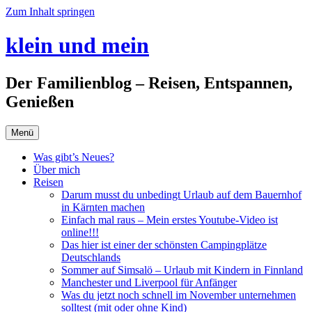
Zum Inhalt springen
klein und mein
Der Familienblog – Reisen, Entspannen,
Genießen
Menü
Was gibt’s Neues?
Über mich
Reisen
Darum musst du unbedingt Urlaub auf dem Bauernhof
in Kärnten machen
Einfach mal raus – Mein erstes Youtube-Video ist
online!!!
Das hier ist einer der schönsten Campingplätze
Deutschlands
Sommer auf Simsalö – Urlaub mit Kindern in Finnland
Manchester und Liverpool für Anfänger
Was du jetzt noch schnell im November unternehmen
solltest (mit oder ohne Kind)