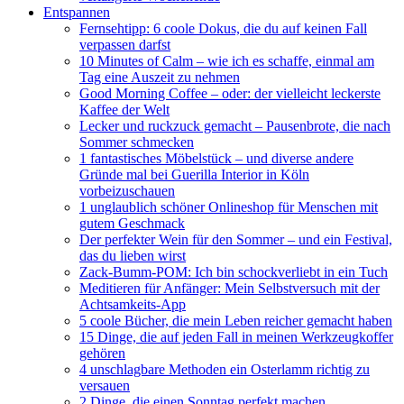
Entspannen
Fernsehtipp: 6 coole Dokus, die du auf keinen Fall
verpassen darfst
10 Minutes of Calm – wie ich es schaffe, einmal am
Tag eine Auszeit zu nehmen
Good Morning Coffee – oder: der vielleicht leckerste
Kaffee der Welt
Lecker und ruckzuck gemacht – Pausenbrote, die nach
Sommer schmecken
1 fantastisches Möbelstück – und diverse andere
Gründe mal bei Guerilla Interior in Köln
vorbeizuschauen
1 unglaublich schöner Onlineshop für Menschen mit
gutem Geschmack
Der perfekter Wein für den Sommer – und ein Festival,
das du lieben wirst
Zack-Bumm-POM: Ich bin schockverliebt in ein Tuch
Meditieren für Anfänger: Mein Selbstversuch mit der
Achtsamkeits-App
5 coole Bücher, die mein Leben reicher gemacht haben
15 Dinge, die auf jeden Fall in meinen Werkzeugkoffer
gehören
4 unschlagbare Methoden ein Osterlamm richtig zu
versauen
2 Dinge, die einen Sonntag perfekt machen