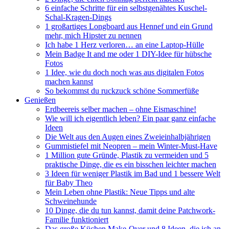
6 einfache Schritte für ein selbstgenähtes Kuschel-
Schal-Kragen-Dings
1 großartiges Longboard aus Hennef und ein Grund
mehr, mich Hipster zu nennen
Ich habe 1 Herz verloren… an eine Laptop-Hülle
Mein Badge It and me oder 1 DIY-Idee für hübsche
Fotos
1 Idee, wie du doch noch was aus digitalen Fotos
machen kannst
So bekommst du ruckzuck schöne Sommerfüße
Genießen
Erdbeereis selber machen – ohne Eismaschine!
Wie will ich eigentlich leben? Ein paar ganz einfache
Ideen
Die Welt aus den Augen eines Zweieinhalbjährigen
Gummistiefel mit Neopren – mein Winter-Must-Have
1 Million gute Gründe, Plastik zu vermeiden und 5
praktische Dinge, die es ein bisschen leichter machen
3 Ideen für weniger Plastik im Bad und 1 bessere Welt
für Baby Theo
Mein Leben ohne Plastik: Neue Tipps und alte
Schweinehunde
10 Dinge, die du tun kannst, damit deine Patchwork-
Familie funktioniert
Das große Küchen Make-Over und 8 Ideen, die ich an