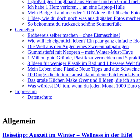
1 großartiges Longboard aus Hennef und ein Grund mehr
Ich habe 1 Herz verloren… an eine Laptop-Hülle
Mein Badge It and me oder 1 DIY-Idee für hübsche Foto
1 Idee, wie du doch noch was aus digitalen Fotos mache
So bekommst du ruckzuck schöne Sommerfüße
Genießen
Erdbeereis selber machen – ohne Eismaschine!
Wie will ich eigentlich leben? Ein paar ganz einfache Id
Die Welt aus den Augen eines Zweieinhalbjährigen
Gummistiefel mit Neopren – mein Winter-Must-Have
1 Million gute Gründe, Plastik zu vermeiden und 5 prakti
3 Ideen für weniger Plastik im Bad und 1 bessere Welt 
Mein Leben ohne Plastik: Neue Tipps und alte Schwein
10 Dinge, die du tun kannst, damit deine Patchwork-Fami
Das große Küchen Make-Over und 8 Ideen, die ich an an
Was würdest DU tun, wenn du jeden Monat 1000 Euro g
Impressum
Datenschutz
Allgemein
Reisetipp: Auszeit im Winter – Wellness in der Eifel