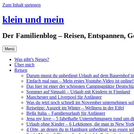
Zum Inhalt springen
klein und mein
Der Familienblog – Reisen, Entspannen, G
Menü
Was gibt’s Neues?
Über mich
Reisen
Darum musst du unbedingt Urlaub auf dem Bauernhof i
Einfach mal raus – Mein erstes Youtube-Video ist online!
Das hier ist einer der schönsten Campingplätze Deutschl
Sommer auf Simsalö – Urlaub mit Kindern in Finnland
Manchester und Liverpool für Anfänger
Was du jetzt noch schnell im November unternehmen soll
Reisetipp: Auszeit im Winter – Wellness in der Eifel
Bella Italia – Familienurlaub für Anfänger
Jena my love – 5 fabelhafte Unternehmungen rund um di
Urlaub ohne Kinder – 6 Lektionen, die man in New York
4 Orte, an denen du in Hamburg unbedingt was essen soll