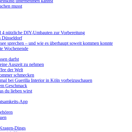
Kleinkind unternehmen kannst
achen musst
d 4 nützliche DIY-Umbauten zur Vorbereitung
n Düsseldorf
stsee sprechen – und wie es überhaupt soweit kommen konnte
erte Wochenende
ssen darfst
 eine Auszeit zu nehmen
ffee der Welt
 Sommer schmecken
mal bei Guerilla Interior in Köln vorbeizuschauen
utem Geschmack
s du lieben wirst
chtsamkeits-App
gehören
auen
l-Kragen-Dings