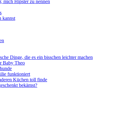
, mich Hipster zu nennen
s
n kannst
een
sche Dinge, die es ein bisschen leichter machen
für Baby Theo
ehunde
lie funktioniert
deren Küchen toll finde
eschenkt bekämst?