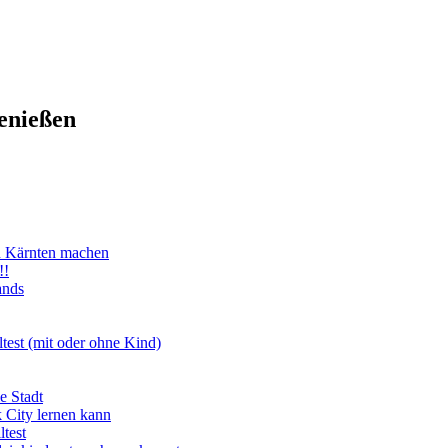
enießen
n Kärnten machen
!!
ands
test (mit oder ohne Kind)
e Stadt
 City lernen kann
test