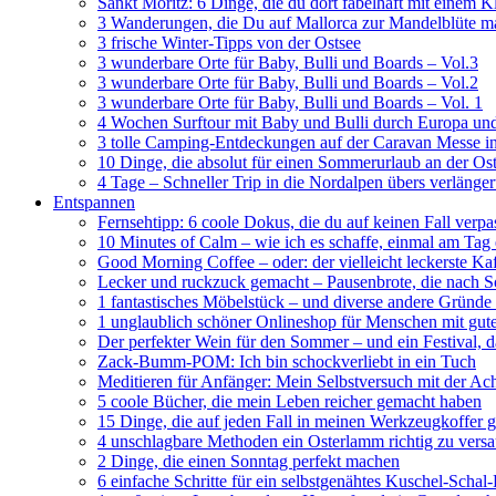
Sankt Moritz: 6 Dinge, die du dort fabelhaft mit einem 
3 Wanderungen, die Du auf Mallorca zur Mandelblüte m
3 frische Winter-Tipps von der Ostsee
3 wunderbare Orte für Baby, Bulli und Boards – Vol.3
3 wunderbare Orte für Baby, Bulli und Boards – Vol.2
3 wunderbare Orte für Baby, Bulli und Boards – Vol. 1
4 Wochen Surftour mit Baby und Bulli durch Europa un
3 tolle Camping-Entdeckungen auf der Caravan Messe i
10 Dinge, die absolut für einen Sommerurlaub an der O
4 Tage – Schneller Trip in die Nordalpen übers verläng
Entspannen
Fernsehtipp: 6 coole Dokus, die du auf keinen Fall verpa
10 Minutes of Calm – wie ich es schaffe, einmal am Tag
Good Morning Coffee – oder: der vielleicht leckerste Ka
Lecker und ruckzuck gemacht – Pausenbrote, die nach
1 fantastisches Möbelstück – und diverse andere Gründe 
1 unglaublich schöner Onlineshop für Menschen mit g
Der perfekter Wein für den Sommer – und ein Festival, da
Zack-Bumm-POM: Ich bin schockverliebt in ein Tuch
Meditieren für Anfänger: Mein Selbstversuch mit der A
5 coole Bücher, die mein Leben reicher gemacht haben
15 Dinge, die auf jeden Fall in meinen Werkzeugkoffer 
4 unschlagbare Methoden ein Osterlamm richtig zu vers
2 Dinge, die einen Sonntag perfekt machen
6 einfache Schritte für ein selbstgenähtes Kuschel-Scha